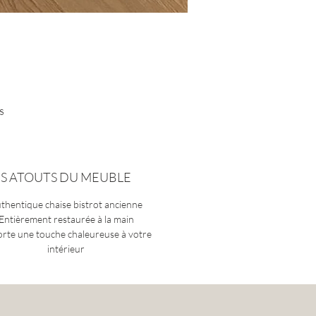
s
ES ATOUTS DU MEUBLE
n
e,
thentique chaise bistrot ancienne
Entièrement restaurée à la main
rte une touche chaleureuse à votre
intérieur
ace
ur