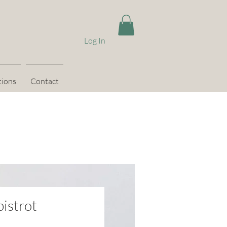
Log In
tions
Contact
bistrot