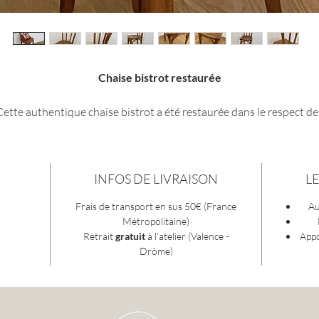
Chaise bistrot restaurée
Cette authentique chaise bistrot a été restaurée dans le respect de
techniques traditionnelles, afin de préserver son caractère et son
histoire.
INFOS DE LIVRAISON
L
Chaque étape de la restauration a été réalisée avec soin : remise e
tat de la structure, assemblages vérifiés et consolidés si nécessair
Frais de transport en sus 50€ (France
Au
ponçage minutieux, puis finition adaptée pour révéler la beauté
Métropolitaine)
naturelle du bois tout en respectant son authenticité.
Retrait
gratuit
à l'atelier (Valence -
Appo
Drôme)
égante et intemporelle, cette chaise trouvera naturellement sa pl
utour d'une table, dans une cuisine, un salon, un café ou un intérie
au charme vintage.