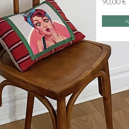
90,00 €
A