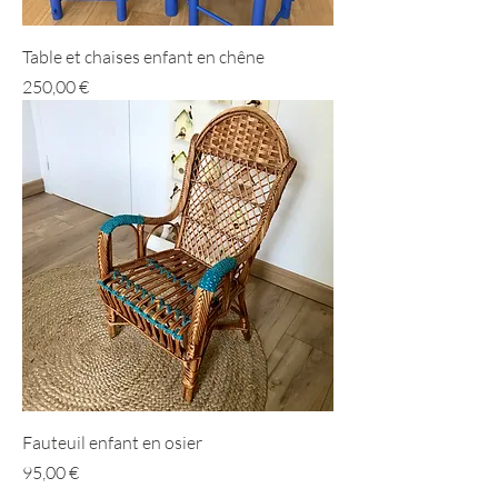
Table et chaises enfant en chêne
Prix
250,00 €
Fauteuil enfant en osier
Prix
95,00 €